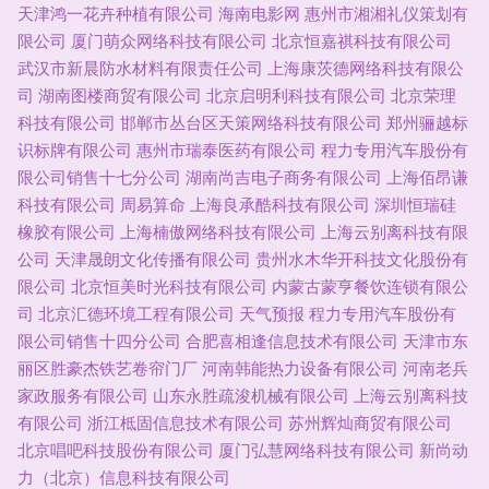
天津鸿一花卉种植有限公司
海南电影网
惠州市湘湘礼仪策划有
限公司
厦门萌众网络科技有限公司
北京恒嘉祺科技有限公司
武汉市新晨防水材料有限责任公司
上海康茨德网络科技有限公
司
湖南图楼商贸有限公司
北京启明利科技有限公司
北京荣理
科技有限公司
邯郸市丛台区天策网络科技有限公司
郑州骊越标
识标牌有限公司
惠州市瑞泰医药有限公司
程力专用汽车股份有
限公司销售十七分公司
湖南尚吉电子商务有限公司
上海佰昂谦
科技有限公司
周易算命
上海良承酷科技有限公司
深圳恒瑞硅
橡胶有限公司
上海楠傲网络科技有限公司
上海云别离科技有限
公司
天津晟朗文化传播有限公司
贵州水木华开科技文化股份有
限公司
北京恒美时光科技有限公司
内蒙古蒙亨餐饮连锁有限公
司
北京汇德环境工程有限公司
天气预报
程力专用汽车股份有
限公司销售十四分公司
合肥喜相逢信息技术有限公司
天津市东
丽区胜豪杰铁艺卷帘门厂
河南韩能热力设备有限公司
河南老兵
家政服务有限公司
山东永胜疏浚机械有限公司
上海云别离科技
有限公司
浙江柢固信息技术有限公司
苏州辉灿商贸有限公司
北京唱吧科技股份有限公司
厦门弘慧网络科技有限公司
新尚动
力（北京）信息科技有限公司