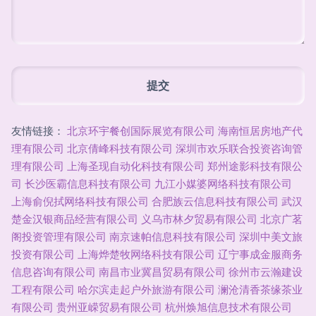
友情链接：
北京环宇餐创国际展览有限公司
海南恒居房地产代
理有限公司
北京倩峰科技有限公司
深圳市欢乐联合投资咨询管
理有限公司
上海圣现自动化科技有限公司
郑州途影科技有限公
司
长沙医霸信息科技有限公司
九江小媒婆网络科技有限公司
上海俞倪拭网络科技有限公司
合肥族云信息科技有限公司
武汉
楚金汉银商品经营有限公司
义乌市林夕贸易有限公司
北京广茗
阁投资管理有限公司
南京速帕信息科技有限公司
深圳中美文旅
投资有限公司
上海烨楚牧网络科技有限公司
辽宁事成金服商务
信息咨询有限公司
南昌市业冀昌贸易有限公司
徐州市云瀚建设
工程有限公司
哈尔滨走起户外旅游有限公司
澜沧清香茶缘茶业
有限公司
贵州亚嵘贸易有限公司
杭州焕旭信息技术有限公司